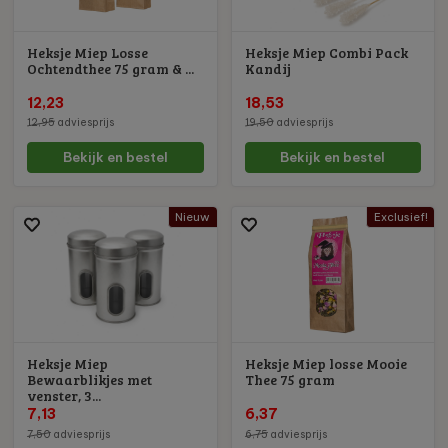
Heksje Miep Losse
Heksje Miep Combi Pack
Ochtendthee 75 gram & ...
Kandij
12,23
18,53
12,95
adviesprijs
19,50
adviesprijs
Bekijk en bestel
Bekijk en bestel
Nieuw
Exclusief!
Heksje Miep
Heksje Miep losse Mooie
Bewaarblikjes met
Thee 75 gram
venster, 3...
7,13
6,37
7,50
adviesprijs
6,75
adviesprijs