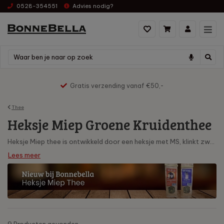
0528-354551
Advies nodig?
js hoog naar laag
Gratis verzending vanaf €50,-
Thee
Heksje Miep Groene Kruidenthee
Heksje Miep thee is ontwikkeld door een heksje met MS, klinkt zwaar, maar zo erg is het allemaal niet! De thee van Heksje Miep is gewoon ontzettend lekker, geheel biologisch met een vleugje hocus pocus.
Lees meer
9 Producten
gevonden