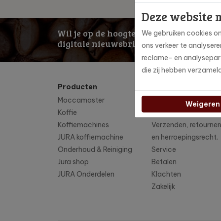
Deze website 
Wil je op de hoogte blijven? Schrijf je 
We gebruiken cookies om
digitale nieuwsbrief!
ons verkeer te analyser
reclame- en analysepart
die zij hebben verzamel
Producten
Klantenservice
Moccamaster
Contact
Weigeren
Koffie
Over ons
Koffiemachines
Verzenden, retourner
JURA koffiemachine
en herroepingsrecht.
Onderhoud & Reiniging
Service
Jura shop
Betalen
JURA Onderdelen
Klachten
Zakelijk