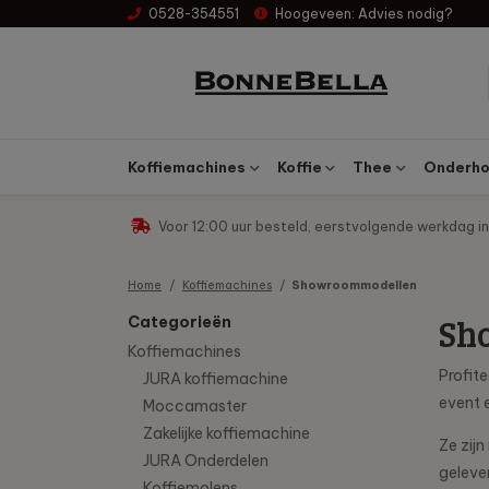
0528-354551
Hoogeveen:
Advies nodig?
Koffiemachines
Koffie
Thee
Onderhou
Voor 12:00 uur besteld, eerstvolgende werkdag in
Home
Koffiemachines
Showroommodellen
Sh
Categorieën
Koffiemachines
Profit
JURA koffiemachine
event 
Moccamaster
Zakelijke koffiemachine
Ze zij
JURA Onderdelen
geleve
Koffiemolens