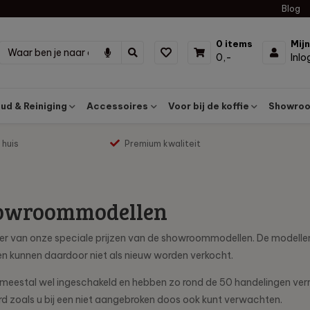
Blog
0 items
Mij
0,-
Inl
d & Reiniging
Accessoires
Voor bij de koffie
Showroo
 huis
Premium kwaliteit
owroommodellen
eer van onze speciale prijzen van de showroommodellen. De modellen 
en kunnen daardoor niet als nieuw worden verkocht.
n meestal wel ingeschakeld en hebben zo rond de 50 handelingen v
rd zoals u bij een niet aangebroken doos ook kunt verwachten.