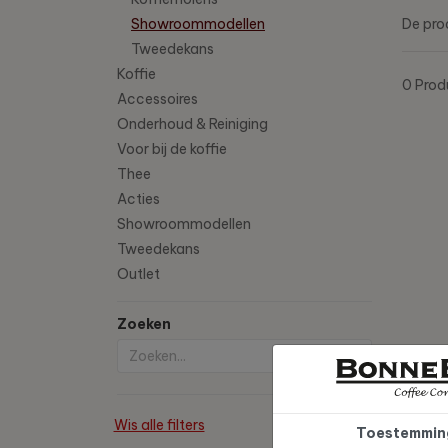
Showroommodellen
De pro
Tweedekans
Koffie
0 Pro
Accessoires
Onderhoud & Reiniging
Voor bij de koffie
Thee
Acties
Showroommodellen
Tweedekans
Outlet
Zoeken
Wis alle filters
Toestemmin