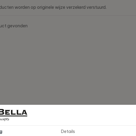
ducten worden op originele wijze verzekerd verstuurd.
duct
gevonden
g
Details