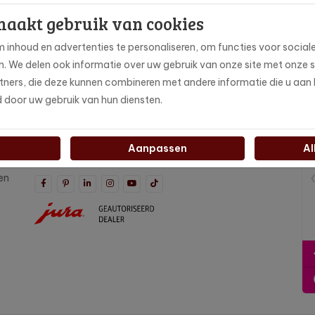
maakt gebruik van cookies
dan in voor onze
 inhoud en advertenties te personaliseren, om functies voor social
en. We delen ook informatie over uw gebruik van onze site met onze 
Ja, ik schrijf me 
ners, die deze kunnen combineren met andere informatie die u aan h
d door uw gebruik van hun diensten.
Blijf op de hoogte
Volg ons op social media en blijf op de hoogte van
Aanpassen
Al
de laatste nieuwtjes en updates!
en