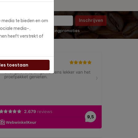
Inschrijven
e media te bieden en om
sociale media-,
in voor de maandelijkse marketingpromoties
en heeft verstrekt of
les toestaan