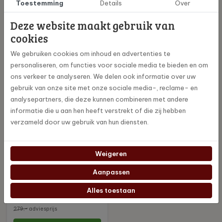
Toestemming
Details
Over
KBG Select Black -
KBG Select Red -
Deze website maakt gebruik van
MoccaMaster Filterkof...
MoccaMaster
cookies
Filterkoffi...
242,10
242,10
We gebruiken cookies om inhoud en advertenties te
269,-
adviesprijs
269,-
adviesprijs
personaliseren, om functies voor sociale media te bieden en om
Bekijk en bestel
Bekijk en bestel
ons verkeer te analyseren. We delen ook informatie over uw
gebruik van onze site met onze sociale media-, reclame- en
analysepartners, die deze kunnen combineren met andere
informatie die u aan hen heeft verstrekt of die zij hebben
verzameld door uw gebruik van hun diensten.
Weigeren
Aanpassen
KBG Select Pink -
MoccaMaster Filterkoff...
Alles toestaan
251,10
279,-
adviesprijs