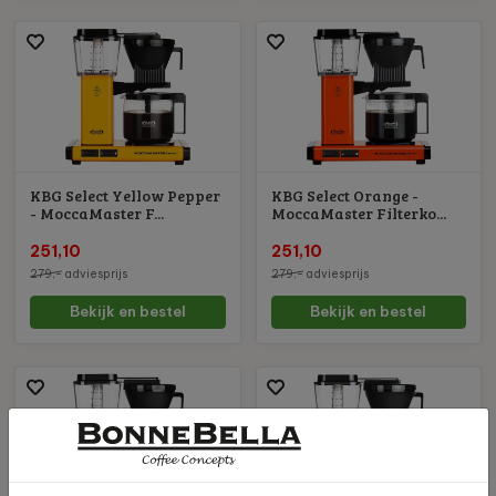
KBG Select Yellow Pepper
KBG Select Orange -
- MoccaMaster F...
MoccaMaster Filterko...
251,10
251,10
279,-
adviesprijs
279,-
adviesprijs
Bekijk en bestel
Bekijk en bestel