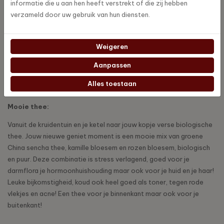
informatie die u aan hen heeft verstrekt of die zij hebben
honing, maar ook als ijsthee.
verzameld door uw gebruik van hun diensten.
Avondthee:
Een ontspannende mix van Biologische groene thee, met steranijs,
Weigeren
valeriaanwortel, sint-janskruid, lavendel en kamille. Een thee waar
Aanpassen
je rustig en rozig van wordt, zodat je lekker kan slapen en
ontspannen naar bed gaat. Lekker met een beetje honing! LET OP:
Alles toestaan
Niet gebruiken met antidepressiva.
Mooie thee:
Vanuit de kruidentuin en je ketel naar jouw kopje verse biologische
thee. Jouw nieuwe geniet moment is een mooie mix van groene
China sencha thee, kamille bloesem en rozen bloesem, biologisch
en puur. Deze combinatie is stress verlagend, goed voor je
darmflora je hormoonhuishouding maar ook voor je huid en je haar!
Leuke bijkomstigheid, koud ook heel goed als toner, tegen rode
vlekjes en acne! Een thee voor je binnenkant maar ook voor je
buitenkant!