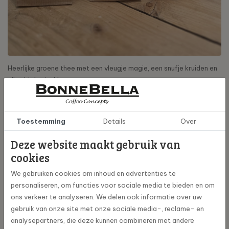
Heerlijke groene thee met een vleugje magie, een snufje kruiden en
alles biologisch!
Met dit triopack bestaande uit een zakje magische Ochtendthee à
75 gram, een zakje Serene Avondthee à 75 gram en een zakje
Toestemming
Details
Over
prachtige Mooie Thee à 75 gram. Bestaande uit diverse kruiden
aangevuld met heerlijke hoogwaardige groene thee. Alles
Deze website maakt gebruik van
biologisch en verpakt in een gerecycled zakje.
cookies
Ochtendthee:
We gebruiken cookies om inhoud en advertenties te
Een heerlijke mix van biologische groene thee, met kurkuma,
personaliseren, om functies voor sociale media te bieden en om
gember, nanamunt en citroenmelisse.
ons verkeer te analyseren. We delen ook informatie over uw
gebruik van onze site met onze sociale media-, reclame- en
Deze kruidencombinatie helpt om wakker te worden, verfrist, is
analysepartners, die deze kunnen combineren met andere
goed voor je vochthuishouding, nieren lever en blaas. Heerlijk met