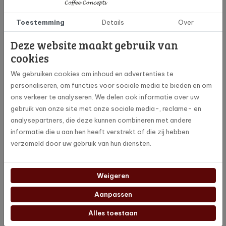
Klantenservice
Toestemming
Details
Over
Blijf op de hoogte
Deze website maakt gebruik van
Volg ons op social media en blijf op de hoogte van de laatste
cookies
nieuwtjes en updates!
We gebruiken cookies om inhoud en advertenties te
personaliseren, om functies voor sociale media te bieden en om
ons verkeer te analyseren. We delen ook informatie over uw
gebruik van onze site met onze sociale media-, reclame- en
analysepartners, die deze kunnen combineren met andere
informatie die u aan hen heeft verstrekt of die zij hebben
verzameld door uw gebruik van hun diensten.
Weigeren
Aanpassen
Alles toestaan