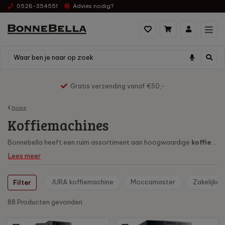
0528-354551
Advies nodig?
js hoog naar laag
Gratis verzending vanaf €50,-
Home
Koffiemachines
Bonnebella heeft een ruim assortiment aan hoogwaardige
koffiemachines
Lees meer
JURA koffiemachine
Moccamaster
Zakelijke 
Filter
88 Producten
gevonden