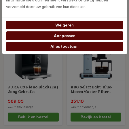
(EA)
(EB)
verzameld door uw gebruik van hun diensten.
859,82
2.178,53
999,-
adviesprijs
2.499,-
adviesprijs
Weigeren
Bekijk en bestel
Bekijk en bestel
Aanpassen
Jong gebruikt!
Nieuw
Alles toestaan
JURA C3 Piano Black (EA)
KBG Select Baby Blue-
Jong Gebruikt
MoccaMaster Filter...
569,05
251,10
799,-
adviesprijs
279,-
adviesprijs
Bekijk en bestel
Bekijk en bestel