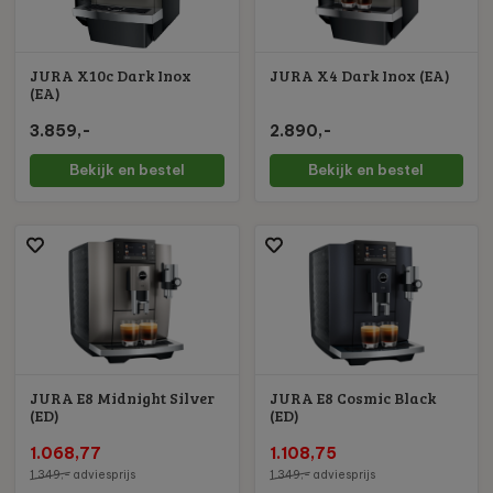
JURA X10c Dark Inox
JURA X4 Dark Inox (EA)
(EA)
3.859,-
2.890,-
Bekijk en bestel
Bekijk en bestel
n de koffie)
van de koffie en maalgraad)
JURA E8 Midnight Silver
JURA E8 Cosmic Black
(ED)
(ED)
1.068,77
1.108,75
1.349,-
adviesprijs
1.349,-
adviesprijs