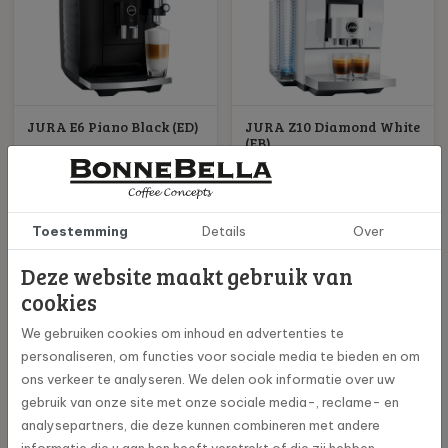
JURA E6 Piano Black (ED)
JURA Z10 Diamond White
(EB)
878,81
2.178,53
999,-
adviesprijs
2.499,-
adviesprijs
Toestemming
Details
Over
Bekijk en bestel
Bekijk en bestel
Deze website maakt gebruik van
Nieuw
Nieuw
cookies
We gebruiken cookies om inhoud en advertenties te
personaliseren, om functies voor sociale media te bieden en om
ons verkeer te analyseren. We delen ook informatie over uw
gebruik van onze site met onze sociale media-, reclame- en
analysepartners, die deze kunnen combineren met andere
JURA C9 Piano White
JURA Z10 Diamond Black
informatie die u aan hen heeft verstrekt of die zij hebben