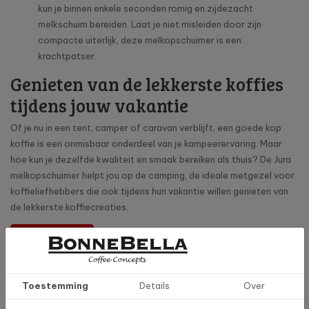
kun je binnen enkele seconden romig en zijdezacht
melkschuim bereiden. Laat je niet misleiden door zijn
compacte uiterlijk, deze melkopschuimer is een
krachtpatser.
Genieten van de lekkerste koffies
tijdens jouw vakantie
Of je nu in een tent, camper of caravan verblijft, een goede kop
koffie is een onmisbaar onderdeel van je kampeerervaring. Maar
hoe kun je dezelfde kwaliteit en smaak bereiken als thuis? De Jura
melkopschuimer helpt jou op de camping, de ideale metgezel voor
koffieliefhebbers die ook tijdens hun vakantie willen genieten van
de lekkerste koffiecreaties.
Bekijk product
Toestemming
Details
Over
Bericht delen