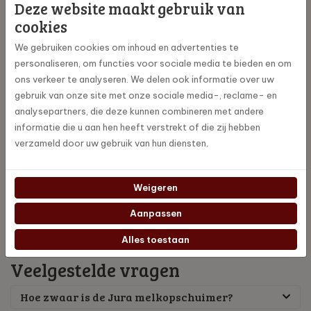
Deze website maakt gebruik van
cookies
Interessant
We gebruiken cookies om inhoud en advertenties te
personaliseren, om functies voor sociale media te bieden en om
ons verkeer te analyseren. We delen ook informatie over uw
Koffiemachine schoonmaken voor vakantie
gebruik van onze site met onze sociale media-, reclame- en
analysepartners, die deze kunnen combineren met andere
informatie die u aan hen heeft verstrekt of die zij hebben
Jura WE6 vs WE8
verzameld door uw gebruik van hun diensten.
Dit kun je met de Jura Melkopschuimer maken
Weigeren
Aanpassen
Alles toestaan
Veelgestelde vragen
Hoe zwaar is de Jura melkopschuimer?