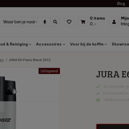
Blog
0 items
Mij
0,-
Inl
d & Reiniging
Accessoires
Voor bij de koffie
Showroo
len
JURA E6 Piano Black (EC)
JURA E6
Uitlopend
25 maanden g
Fenomenaal in
+Welkomstca
baar