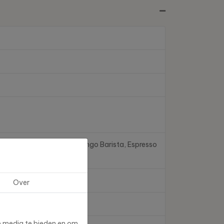
ra Shot, Caffè Barista, Lungo Barista, Espresso
Over
e media te bieden en om