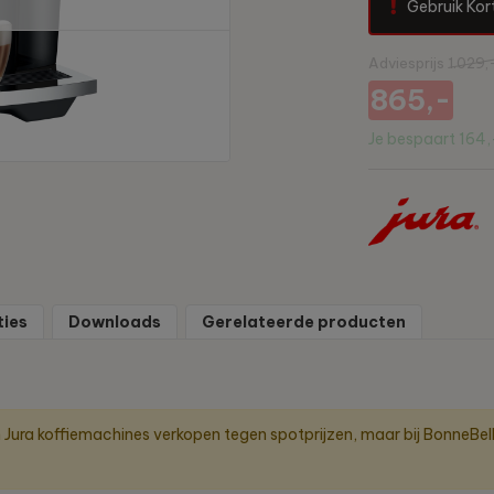
Gebruik Kor
Adviesprijs
1.029,
865,-
Je bespaart
164,
ties
Downloads
Gerelateerde producten
n Jura koffiemachines verkopen tegen spotprijzen, maar bij BonneBe