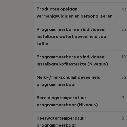
Producten opslaan,
Ne
vermenigvuldigen en personaliseren
Programmeerbare en individueel
Ja
instelbare waterhoeveelheid voor
koffie
Programmeerbare en individueel
10
instelbare koffiesterkte (Niveaus)
Melk–/melkschuimhoeveelheid
Ja
programmeerbaar
Bereidingstemperatuur
3
programmeerbaar (Niveaus)
Heetwatertemperatuur
3
programmeerbaar