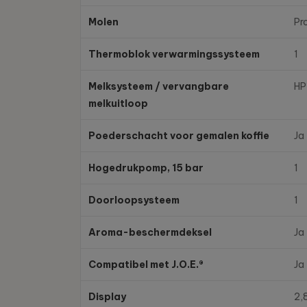
Molen
Pr
Thermoblok verwarmingssysteem
1
Melksysteem / vervangbare
HP
melkuitloop
Poederschacht voor gemalen koffie
Ja
Hogedrukpomp, 15 bar
1
Doorloopsysteem
1
Aroma-beschermdeksel
Ja
Compatibel met J.O.E.®
Ja
Display
2,8