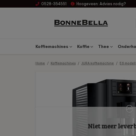
0528-354551
Hoogeveen:
Advies nodig?
Koffiemachines
Koffie
Thee
Onderhou
Home
Koffiemachines
JURA koffiemachine
E6 model
Niet meer lever