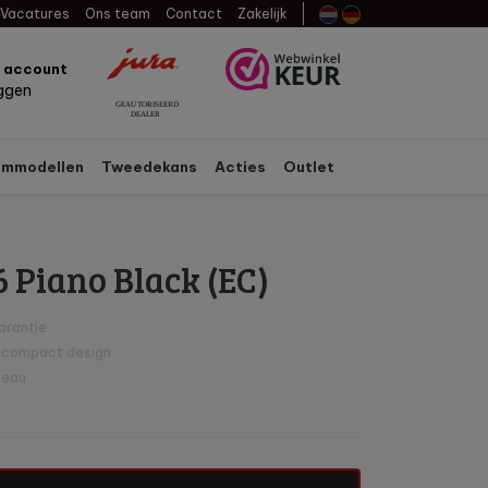
Vacatures
Ons team
Contact
Zakelijk
n account
oggen
mmodellen
Tweedekans
Acties
Outlet
 Piano Black (EC)
arantie
 compact design
deau