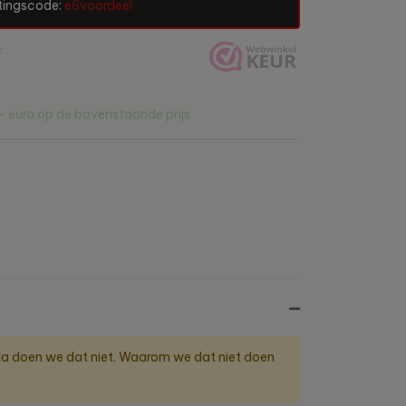
tingscode:
e6voordeel
-
- euro
op de bovenstaande prijs
lla doen we dat niet. Waarom we dat niet doen