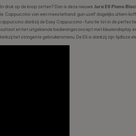
et één druk op de knop zetten? Dan is deze nieuwe
Jura E6 Piano Bla
ie. Cappuccino van een meesterhand: gun uzelf dagelijks ultiem kof
ling cappuccino dankzij de Easy Cappuccino-functie tot in de perfec
resultaat en het uitgekiende bedieningsconcept met kleurendisplay
nkzij het stringente gebruikersmenu. De E6 is dankzij zijn tijdloze el