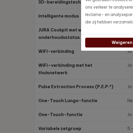
3D-bereidingstechnologie
3D
ons verkeer te analyser
reclame- en analysepart
Intelligente modus
Ja
die zij hebben verzamel
JURA Cockpit met weergave
Ja
onderhoudsstatus
Weigeren
WiFi-verbinding
Ja
WiFi–verbinding met het
Ja
thuisnetwerk
Pulse Extraction Process (P.E.P.®)
Ja
One-Touch Lungo-functie
Ne
One-Touch-functie
Ja
Variabele zetgroep
5 –