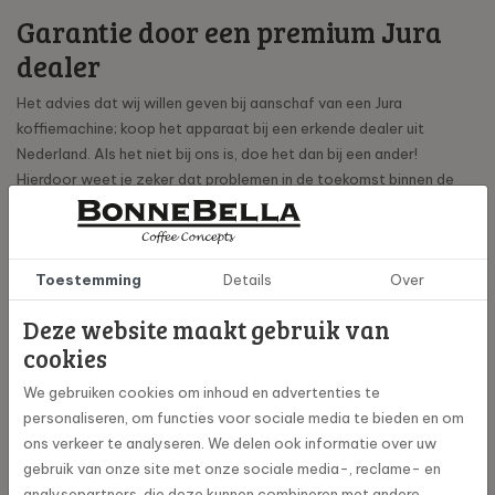
Garantie door een premium Jura
dealer
Het advies dat wij willen geven bij aanschaf van een Jura
koffiemachine; koop het apparaat bij een erkende dealer uit
Nederland. Als het niet bij ons is, doe het dan bij een ander!
Hierdoor weet je zeker dat problemen in de toekomst binnen de
garantietermijn vaak kosteloos verholpen kunnen worden
waardoor jij altijd met een gerust hart je koffie kan drinken.
Nieuwsgierig naar ons aanbod? Bekijk dan vooral eens onze Jura
Toestemming
Details
Over
koffiemachines!
Deze website maakt gebruik van
Bekijk alle koffiemachines
cookies
We gebruiken cookies om inhoud en advertenties te
personaliseren, om functies voor sociale media te bieden en om
ons verkeer te analyseren. We delen ook informatie over uw
gebruik van onze site met onze sociale media-, reclame- en
analysepartners, die deze kunnen combineren met andere