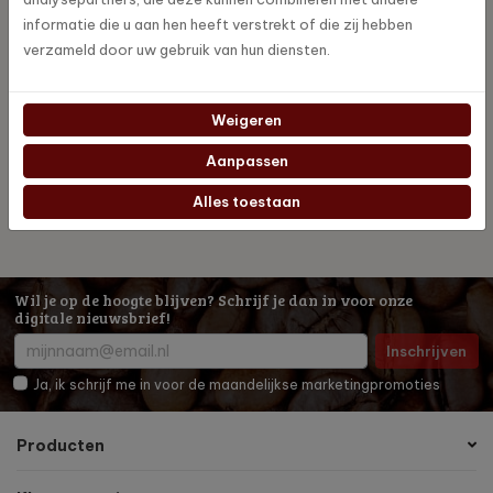
informatie die u aan hen heeft verstrekt of die zij hebben
verzameld door uw gebruik van hun diensten.
Weigeren
Bericht delen
Aanpassen
Alles toestaan
Wil je op de hoogte blijven? Schrijf je dan in voor onze
digitale nieuwsbrief!
Inschrijven
Ja, ik schrijf me in voor de maandelijkse marketingpromoties
Producten