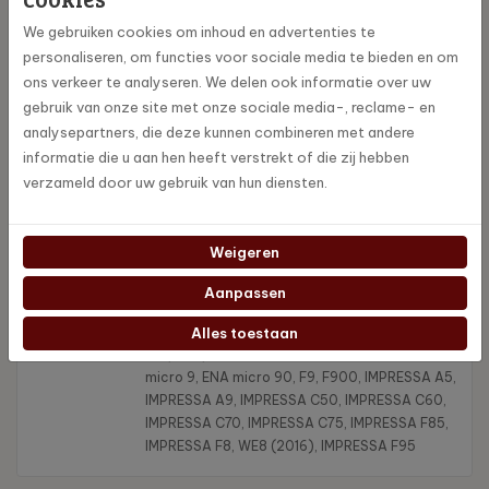
We gebruiken cookies om inhoud en advertenties te
personaliseren, om functies voor sociale media te bieden en om
ons verkeer te analyseren. We delen ook informatie over uw
Specificaties
gebruik van onze site met onze sociale media-, reclame- en
analysepartners, die deze kunnen combineren met andere
24112
Artikelnummer
informatie die u aan hen heeft verstrekt of die zij hebben
verzameld door uw gebruik van hun diensten.
7610917241125
EAN
Weigeren
Jura
Merk
Aanpassen
A7, A9, D6, D60, E6, E6 (EA), E6 (EB), E60, E600,
Alles toestaan
Compatibiliteit
E8 (2015), E80, ENA 8, ENA 9, ENA micro 8, ENA
micro 9, ENA micro 90, F9, F900, IMPRESSA A5,
IMPRESSA A9, IMPRESSA C50, IMPRESSA C60,
IMPRESSA C70, IMPRESSA C75, IMPRESSA F85,
IMPRESSA F8, WE8 (2016), IMPRESSA F95