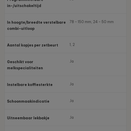
in-/uitschakeltijd
78 – 150 mm, 24 – 50 mm
In hoogte/breedte verstelbare
combi–uitloop
1, 2
Aantal kopjes per zetbeurt
Ja
Geschikt voor
melkspecialiteiten
Ja
Instelbare koffiesterkte
Ja
Schoonmaakindicatie
Ja
Uitneembaar lekbakje