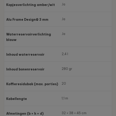
Ja
Kopjesverlichting amber/wit
Ja
Alu Frame Design© 3 mm
Ja
Waterreservoirverlichting
blauw
2,4 l
Inhoud waterreservoir
280 gr
Inhoud bonenreservoir
20
Koffieresidubak (max. porties)
1,1 m
Kabellengte
32 × 38 × 45 cm
Afmetingen (b × h × d)