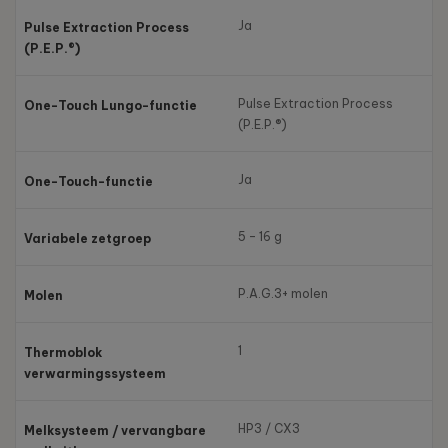
Ja
Pulse Extraction Process
(P.E.P.®)
Pulse Extraction Process
One-Touch Lungo-functie
(P.E.P.®)
Ja
One-Touch-functie
5 – 16 g
Variabele zetgroep
P.A.G.3+ molen
Molen
1
Thermoblok
verwarmingssysteem
HP3 / CX3
Melksysteem / vervangbare