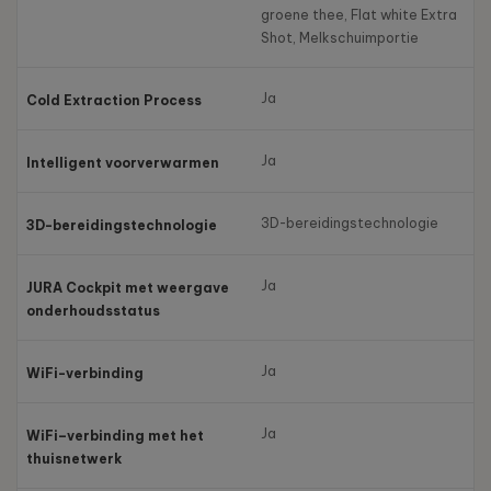
groene thee, Flat white Extra
Shot, Melkschuimportie
Ja
Cold Extraction Process
Ja
Intelligent voorverwarmen
3D-bereidingstechnologie
3D-bereidingstechnologie
Ja
JURA Cockpit met weergave
onderhoudsstatus
Ja
WiFi-verbinding
Ja
WiFi–verbinding met het
thuisnetwerk