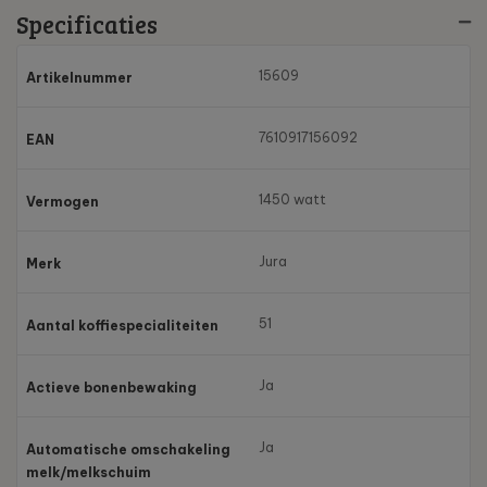
Specificaties
15609
Artikelnummer
7610917156092
EAN
1450 watt
Vermogen
Jura
Merk
51
Aantal koffiespecialiteiten
Ja
Actieve bonenbewaking
Ja
Automatische omschakeling
melk/melkschuim