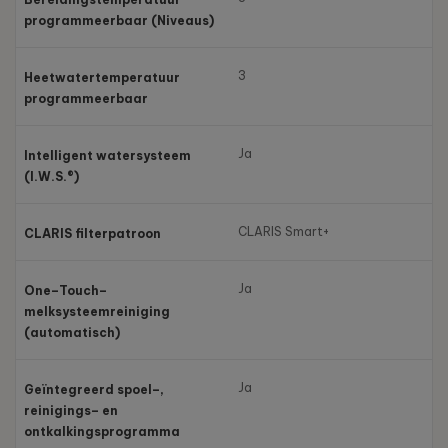
programmeerbaar (Niveaus)
3
Heetwatertemperatuur
programmeerbaar
Ja
Intelligent watersysteem
(I.W.S.®)
CLARIS Smart+
CLARIS filterpatroon
Ja
One–Touch–
melksysteemreiniging
(automatisch)
Ja
Geïntegreerd spoel–,
reinigings– en
ontkalkingsprogramma