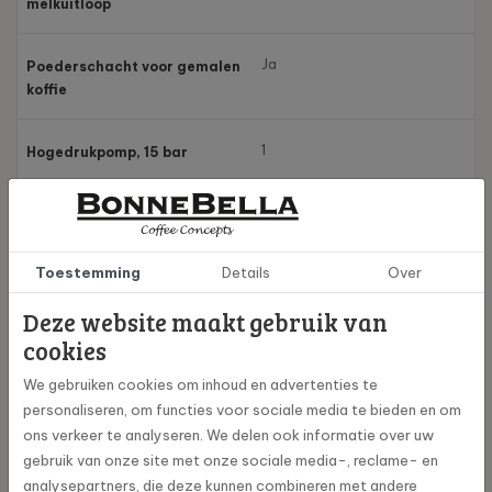
melkuitloop
Ja
Poederschacht voor gemalen
koffie
1
Hogedrukpomp, 15 bar
Ja
Aroma-beschermdeksel
Toestemming
Details
Over
Ja
Compatibel met J.O.E.®
Deze website maakt gebruik van
Ja
Rotary Switch
cookies
We gebruiken cookies om inhoud en advertenties te
4,3” touchscreen
Display
personaliseren, om functies voor sociale media te bieden en om
kleurendisplay
ons verkeer te analyseren. We delen ook informatie over uw
gebruik van onze site met onze sociale media-, reclame- en
Ja
analysepartners, die deze kunnen combineren met andere
Producten opslaan,