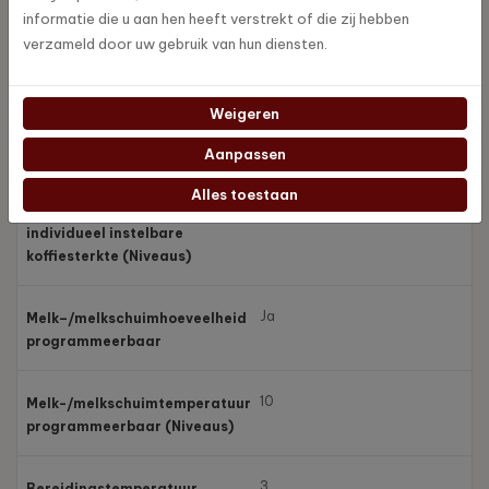
vermenigvuldigen en
informatie die u aan hen heeft verstrekt of die zij hebben
personaliseren
verzameld door uw gebruik van hun diensten.
Ja
Programmeerbare en
Weigeren
individueel instelbare
waterhoeveelheid voor koffie
Aanpassen
Alles toestaan
10
Programmeerbare en
individueel instelbare
koffiesterkte (Niveaus)
Ja
Melk–/melkschuimhoeveelheid
programmeerbaar
10
Melk-/melkschuimtemperatuur
programmeerbaar (Niveaus)
3
Bereidingstemperatuur