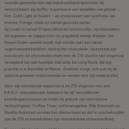
tweede generatie met een indrukwekkend spectrum. Hij
demonstreert zijn koffie-expertise in vier werelden van plezier –
Hot, Cold, Light en Sweet – en componeert een symfonie van
intense, fruitige, milde en subtiel gezoete noten.
Hij tovert in totaal 51 specialiteiten tevoorschijn, van klassiekers
als espresso en cappuccino tot populaire trendy dranken. Uw
Sweet Foam-wereld wordt ook verrijkt met een nieuw,
ongeëvenaard karakter: dankzij het chocolade-opzetstuk zijn
mocaccino en chocoladeschuim met de Z10 slechts een vingertop
verwijderd van een heerlijke traktatie. De Long Black, die erg
populair is in Australië en Nieuw-Zeeland, voegt zich ook bij de
selectie premium volautomaten en verrast met zijn milde profiel.
Voor zijn uitstekende expertise is de Z10 uitgerust met een
P.R.G.2+ precisiemolen, beheerst hij vijf verschillende
bereidingsprocessen en maakt hij gebruik van innovatieve
technologieën. Coffee Timer, cafeïneregelaar, Milk Assistant en
Quality Assistant vormen het slimme kwartet dat is voorbehouden
aan de Z10 en benadrukken zijn onmiskenbare uitmuntendheid.