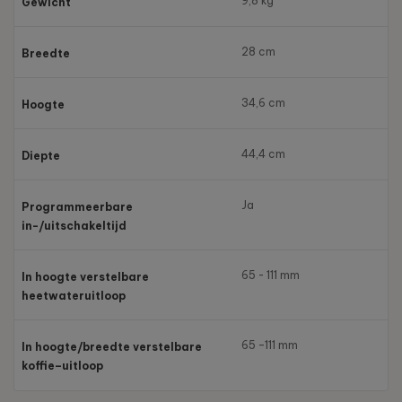
9,8 kg
Gewicht
28 cm
Breedte
34,6 cm
Hoogte
44,4 cm
Diepte
Ja
Programmeerbare
in-/uitschakeltijd
65 - 111 mm
In hoogte verstelbare
heetwateruitloop
65 –111 mm
In hoogte/breedte verstelbare
koffie–uitloop