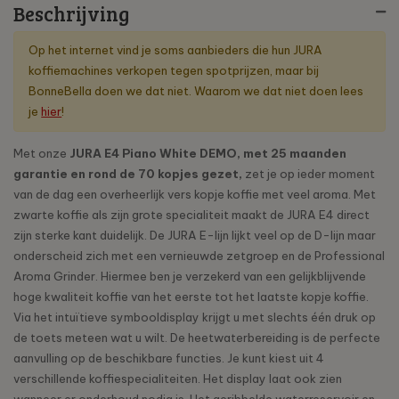
Beschrijving
Op het internet vind je soms aanbieders die hun JURA
koffiemachines verkopen tegen spotprijzen, maar bij
BonneBella doen we dat niet. Waarom we dat niet doen lees
je
hier
!
Met onze
JURA E4 Piano White DEMO, met 25 maanden
garantie en rond de 70 kopjes gezet,
zet je op ieder moment
van de dag een overheerlijk vers kopje koffie met veel aroma. Met
zwarte koffie als zijn grote specialiteit maakt de JURA E4 direct
zijn sterke kant duidelijk. De JURA E-lijn lijkt veel op de D-lijn maar
onderscheid zich met een vernieuwde zetgroep en de Professional
Aroma Grinder. Hiermee ben je verzekerd van een gelijkblijvende
hoge kwaliteit koffie van het eerste tot het laatste kopje koffie.
Via het intuïtieve symbooldisplay krijgt u met slechts één druk op
de toets meteen wat u wilt. De heetwaterbereiding is de perfecte
aanvulling op de beschikbare functies. Je kunt kiest uit 4
verschillende koffiespecialiteiten. Het display laat ook zien