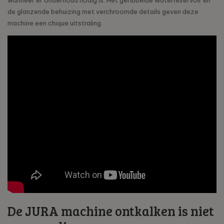
wanneer er onderhoud nodig is. Het geribbelde waterreservoir en
de glanzende behuizing met verchroomde details geven deze
machine een chique uitstraling.
De JURA machine ontkalken is niet