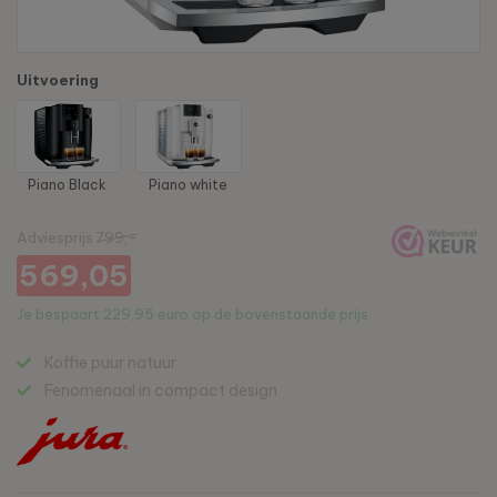
Uitvoering
Piano Black
Piano white
Adviesprijs
799,-
569,05
Je bespaart
229,95 euro
op de bovenstaande prijs
Koffie puur natuur
Fenomenaal in compact design