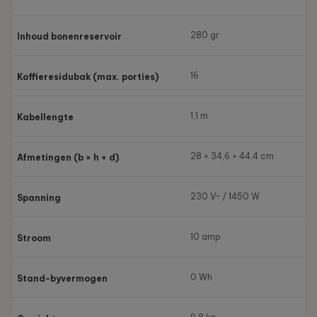
280 gr
Inhoud bonenreservoir
16
Koffieresidubak (max. porties)
1,1 m
Kabellengte
28 × 34,6 × 44,4 cm
Afmetingen (b × h × d)
230 V~ / 1450 W
Spanning
10 amp
Stroom
0 Wh
Stand-byvermogen