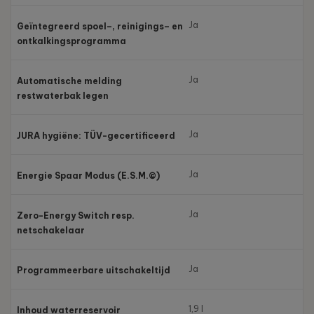
Ja
Geïntegreerd spoel–, reinigings– en
ontkalkingsprogramma
Ja
Automatische melding
restwaterbak legen
Ja
JURA hygiëne: TÜV-gecertificeerd
Ja
Energie Spaar Modus (E.S.M.©)
Ja
Zero-Energy Switch resp.
netschakelaar
Ja
Programmeerbare uitschakeltijd
1,9 l
Inhoud waterreservoir