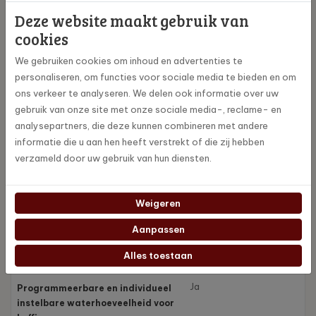
Deze website maakt gebruik van
1
Hogedrukpomp, 15 bar
cookies
1
Doorloopsysteem
We gebruiken cookies om inhoud en advertenties te
personaliseren, om functies voor sociale media te bieden en om
ons verkeer te analyseren. We delen ook informatie over uw
Ja
Aroma-beschermdeksel
gebruik van onze site met onze sociale media-, reclame- en
analysepartners, die deze kunnen combineren met andere
Ja
Compatibel met J.O.E.®
informatie die u aan hen heeft verstrekt of die zij hebben
verzameld door uw gebruik van hun diensten.
Symbooldisplay
Display
Weigeren
Nee
Producten opslaan,
Aanpassen
vermenigvuldigen en
personaliseren
Alles toestaan
Ja
Programmeerbare en individueel
instelbare waterhoeveelheid voor