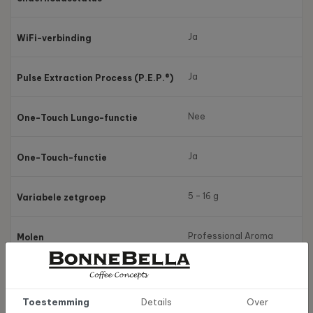
Ja
WiFi-verbinding
Ja
Pulse Extraction Process (P.E.P.®)
Nee
One-Touch Lungo-functie
Ja
One-Touch-functie
5 – 16 g
Variabele zetgroep
Professional Aroma
Molen
Grinder
Ja
Poederschacht voor gemalen koffie
Toestemming
Details
Over