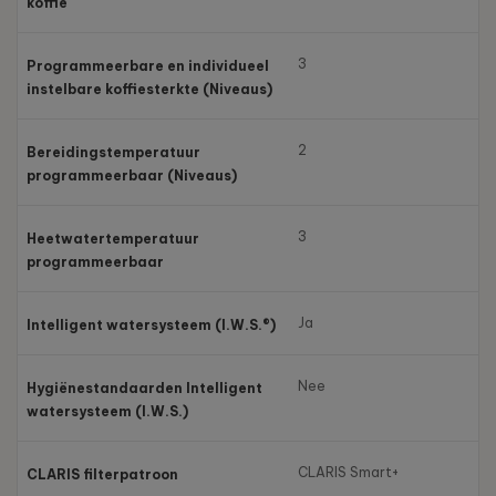
koffie
3
Programmeerbare en individueel
instelbare koffiesterkte (Niveaus)
2
Bereidingstemperatuur
programmeerbaar (Niveaus)
3
Heetwatertemperatuur
programmeerbaar
Ja
Intelligent watersysteem (I.W.S.®)
Nee
Hygiënestandaarden Intelligent
watersysteem (I.W.S.)
CLARIS Smart+
CLARIS filterpatroon