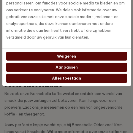
Bonnebella Oldenzaal niet alleen een koffiehuis. Het is ook een plek
personaliseren, om functies voor sociale media te bieden en om
om te genieten van relaxte momenten. Dit te midden van heerlijke
ons verkeer te analyseren. We delen ook informatie over uw
aroma's en smaken.
gebruik van onze site met onze sociale media-, reclame- en
analysepartners, die deze kunnen combineren met andere
Waarom Bonnebella?
informatie die u aan hen heeft verstrekt of die zij hebben
verzameld door uw gebruik van hun diensten.
Kwaliteit boven alles: Wij streven naar de hoogste kwaliteit in al
onze producten.
Passie voor Smaak: Onze liefde voor koffie en thee is de
Weigeren
drijvende kracht achter alles wat we doen.
Deskundig Advies: Ons vriendelijke personeel deelt graag hun
Aanpassen
kennis en helpt jou de ideale selectie te maken.
Alles toestaan
Meer informatie
Bezoek onze Bonnebella koffiewinkel en ontdek een wereld van
smaak die jouw zintuigen zal betoveren. Kom langs voor een
proeverij. Laat ons je meenemen op een reis van ongeëvenaarde
koffie- en theegenot.
Jouw perfecte kopje wacht op je bij Bonnebella Oldenzaal! Kom
langs vanuit Enschede. Wil je meer informatie over onze koffie- en