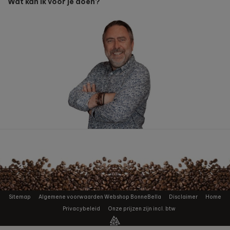
Wat kan ik voor je doen?
Sitemap
Algemene voorwaarden Webshop BonneBella
Disclaimer
Home
Privacybeleid
Onze prijzen zijn incl. btw