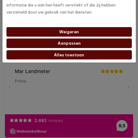
informatie die u aan hen heeft verstrekt of die zij hebben
Blijf op de hoogte
verzameld door uw gebruik van hun diensten.
Volg ons op social media en blijf op de hoogte van de laatste
nieuwtjes en updates!
Weigeren
Aanpassen
Alles toestaan