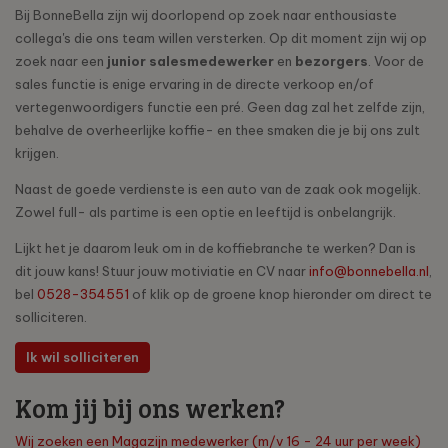
Bij BonneBella zijn wij doorlopend op zoek naar enthousiaste
collega's die ons team willen versterken. Op dit moment zijn wij op
zoek naar een
junior
salesmedewerker
en
bezorgers
. Voor de
sales functie is enige ervaring in de directe verkoop en/of
vertegenwoordigers functie een pré. Geen dag zal het zelfde zijn,
behalve de overheerlijke koffie- en thee smaken die je bij ons zult
krijgen.
Naast de goede verdienste is een auto van de zaak ook mogelijk.
Zowel full- als partime is een optie en leeftijd is onbelangrijk.
Lijkt het je daarom leuk om in de koffiebranche te werken? Dan is
dit jouw kans! Stuur jouw motiviatie en CV naar
info@bonnebella.nl
,
bel
0528-354551
of klik op de groene knop hieronder om direct te
solliciteren.
Ik wil solliciteren
Kom jij bij ons werken?
Wij zoeken een Magazijn medewerker (m/v 16 - 24 uur per week)