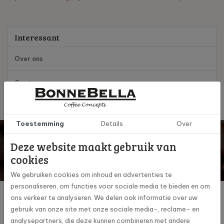
Interessant
Over ons
Ons team
Toestemming
Details
Over
Wil je op de hoogte blijven? Schrijf je dan in voor onze
digitale nieuwsbrief!
Deze website maakt gebruik van
Inschrijven
cookies
Ja, ik schrijf me in voor de maandelijkse marketingpromoties
We gebruiken cookies om inhoud en advertenties te
personaliseren, om functies voor sociale media te bieden en om
Producten
ons verkeer te analyseren. We delen ook informatie over uw
gebruik van onze site met onze sociale media-, reclame- en
Klantenservice
analysepartners, die deze kunnen combineren met andere