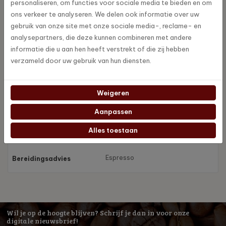
personaliseren, om functies voor sociale media te bieden en om
Fruitig, Delicaat, Bloemig
ons verkeer te analyseren. We delen ook informatie over uw
Smaak
gebruik van onze site met onze sociale media-, reclame- en
analysepartners, die deze kunnen combineren met andere
Abrikoos, Sinaasappel
Smaak nuance
informatie die u aan hen heeft verstrekt of die zij hebben
verzameld door uw gebruik van hun diensten.
Biologisch
Keurmerk
Weigeren
100% Arabica
Arabica-Robusta
Aanpassen
Blend
Samenstelling
Alles toestaan
Espresso
Bereidingsadvies
Wil je op de hoogte blijven? Schrijf je dan in voor onze
digitale nieuwsbrief!