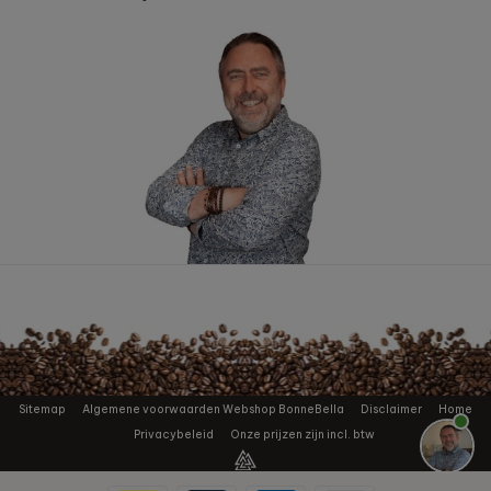
Sitemap
Algemene voorwaarden Webshop BonneBella
Disclaimer
Home
Privacybeleid
Onze prijzen zijn incl. btw