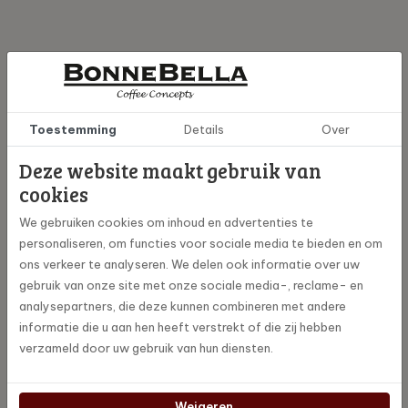
Specificaties
Toestemming
Details
Over
brf-liqzoe-new
Artikelnummer
Deze website maakt gebruik van
cookies
Bradley's
Merk
We gebruiken cookies om inhoud en advertenties te
personaliseren, om functies voor sociale media te bieden en om
12
Aantal thee zakjes
ons verkeer te analyseren. We delen ook informatie over uw
gebruik van onze site met onze sociale media-, reclame- en
analysepartners, die deze kunnen combineren met andere
Downloads
informatie die u aan hen heeft verstrekt of die zij hebben
verzameld door uw gebruik van hun diensten.
Bradley's favourite thee
Weigeren