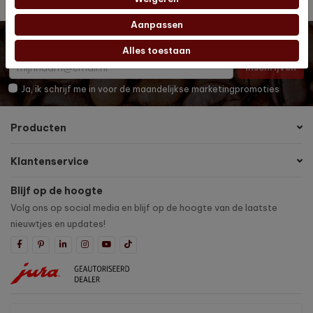
Aanpassen
Wil je op de hoogte blijven? Schrijf je dan in voor onze
digitale nieuwsbrief!
Alles toestaan
Inschrijven
Ja, ik schrijf me in voor de maandelijkse marketingpromoties
Producten
Klantenservice
Blijf op de hoogte
Volg ons op social media en blijf op de hoogte van de laatste
nieuwtjes en updates!