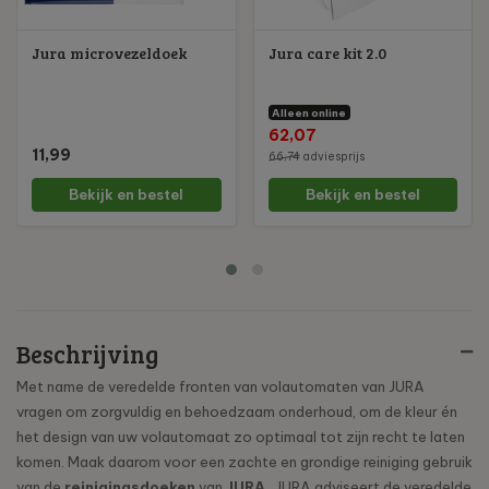
Jura microvezeldoek
Jura care kit 2.0
Alleen online
62,07
11,99
66,74
adviesprijs
Bekijk en bestel
Bekijk en bestel
Beschrijving
Met name de veredelde fronten van volautomaten van JURA
vragen om zorgvuldig en behoedzaam onderhoud, om de kleur én
het design van uw volautomaat zo optimaal tot zijn recht te laten
komen. Maak daarom voor een zachte en grondige reiniging gebruik
van de
reinigingsdoeken
van
JURA
. JURA adviseert de veredelde