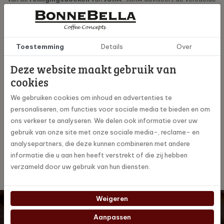
onderdelen om de twee maanden met deze vochtige doek te
reinigen.
Toestemming
Details
Over
Specificaties
Deze website maakt gebruik van
cookies
62826
Artikelnummer
We gebruiken cookies om inhoud en advertenties te
personaliseren, om functies voor sociale media te bieden en om
Jura
Merk
ons verkeer te analyseren. We delen ook informatie over uw
gebruik van onze site met onze sociale media-, reclame- en
analysepartners, die deze kunnen combineren met andere
5 stuks
Aantal doekjes
informatie die u aan hen heeft verstrekt of die zij hebben
verzameld door uw gebruik van hun diensten.
Weigeren
Wil je op de hoogte blijven? Schrijf je dan in voor onze
digitale nieuwsbrief!
Aanpassen
Inschrijven