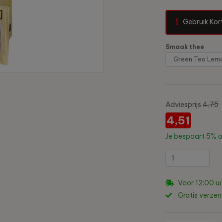
Gebruik Kor
Smaak thee
Adviesprijs
4,75
4,51
Je bespaart
5%
o
Voor 12:00 uu
Gratis verze