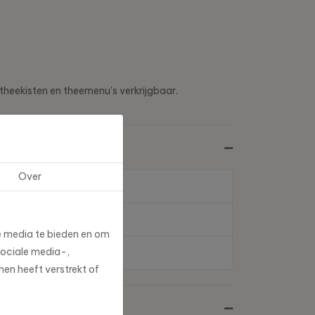
 theekisten en theemenu's verkrijgbaar.
Over
e media te bieden en om
sociale media-,
en heeft verstrekt of