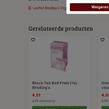
Weigeren
Leaflet Bradley's Organic tea
Gerelateerde producten
Black Tea Red Fruit (74) -
Gre
Bradley's
cinn
4,51
4,5
4,75
adviesprijs
4,75