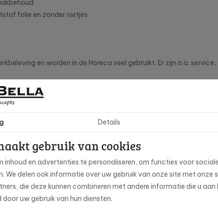
maakbehoud
stof folie en zonder nietjes
eleving en worden in de Horeca veel gebruikt. Er zijn o.a. service,
g
Details
o-grelem-org
maakt gebruik van cookies
adley's
 inhoud en advertenties te personaliseren, om functies voor social
en. We delen ook informatie over uw gebruik van onze site met onze 
ners, die deze kunnen combineren met andere informatie die u aan h
d door uw gebruik van hun diensten.