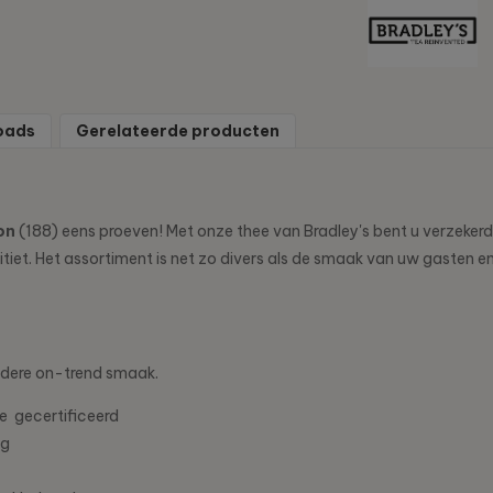
oads
Gerelateerde producten
on
(188) eens proeven! Met onze thee van Bradley's bent u verzekerd
litiet. Het assortiment is net zo divers als de smaak van uw gasten 
ondere on-trend smaak.
de gecertificeerd
ng