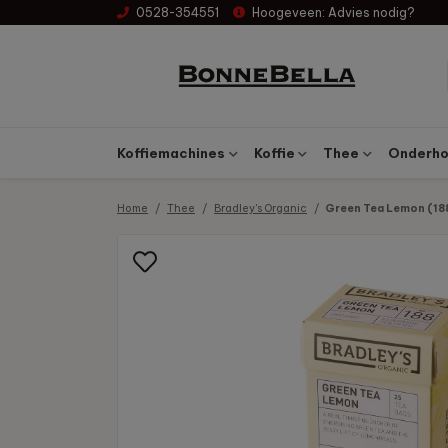
0528-354551
Hoogeveen:
Advies nodig?
Koffiemachines
Koffie
Thee
Onderhou
Home
Thee
Bradley's Organic
Green Tea Lemon (188)