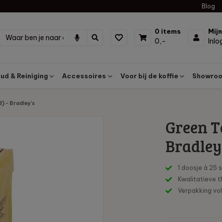
Blog
0 items
Mij
0,-
Inl
d & Reiniging
Accessoires
Voor bij de koffie
Showroo
 - Bradley's
Green T
Bradley
1 doosje à 25 
Kwalitatieve 
Verpakking vo