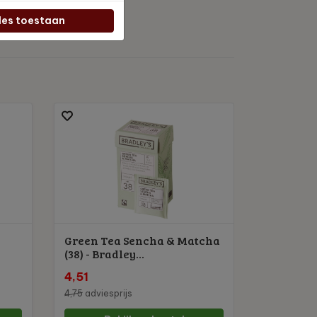
les toestaan
Green Tea Sencha & Matcha
(38) - Bradley...
4,51
4,75
adviesprijs