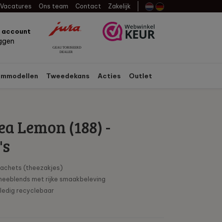
Vacatures
Ons team
Contact
Zakelijk
n account
oggen
mmodellen
Tweedekans
Acties
Outlet
ea Lemon (188) -
's
sachets (theezakjes)
theeblends met rijke smaakbeleving
lledig recyclebaar