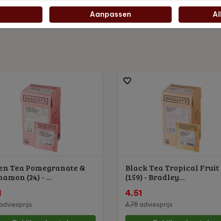
Aanpassen
Al
en Tea Pomegranate &
Black Tea Tropical Fruit
amon (24) - ...
(159) - Bradley...
1
4,51
adviesprijs
4,75
adviesprijs