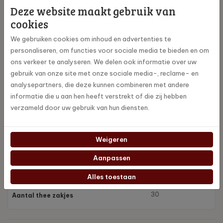
Deze website maakt gebruik van
Premium theeblends met grote theeblaadjes en echte stukjes
fruit en/of kruiden
cookies
Verpakt in piramidezakjes, die de theeblaadjes volop de ruimte
We gebruiken cookies om inhoud en advertenties te
geven om hun smaak af te geven.
personaliseren, om functies voor sociale media te bieden en om
Geleverd in een dispenserdoosje met 30 zakjes
ons verkeer te analyseren. We delen ook informatie over uw
gebruik van onze site met onze sociale media-, reclame- en
analysepartners, die deze kunnen combineren met andere
informatie die u aan hen heeft verstrekt of die zij hebben
verzameld door uw gebruik van hun diensten.
Specificaties
bro-gincit
Artikelnummer
Weigeren
Aanpassen
Bradley's
Merk
Alles toestaan
30
Aantal thee zakjes