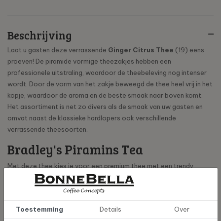
Beschrijving
Laat u gasten deze verrassende
Ginger Citrus Thee
(19) eens
proeven! De piramide vormige theezakjes hebben een
professionele uitstraling, waardoor de theebeleving nog intenser
wordt. Door de vorm van het zakje beweegd de thee heel vrij in het
kopje, waardoor de aroma en de beste smaak naar boven komt.
Het assortiment is net zo divers als de smaak van uw gasten en
omvat naast de klassieke hardlopers ook verschillende
verrassende theesoorten.
Bradley's Piramins Tea
Met deze thee kies je voor een premium thee met een trendy
smaak.
Creëert extra impact en beleving dankzij kleurrijke mini-doosjes
Keuze uit 14 rijke smaken, Fairtrade gecertificeerd
Toestemming
Details
Over
Smaken weerspiegelen de trends van vandaag