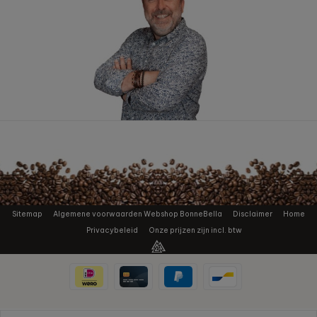
Sitemap
Algemene voorwaarden Webshop BonneBella
Disclaimer
Home
Privacybeleid
Onze prijzen zijn incl. btw