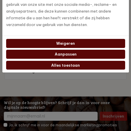
cat-fil500gr
gebruik van onze site met onze sociale media-, reclame- en
Artikelnummer
analysepartners, die deze kunnen combineren met andere
informatie die u aan hen heeft verstrekt of die zij hebben
Catunambu
Merk
verzameld door uw gebruik van hun diensten.
500 gr
Inhoud
Weigeren
Vol & rijk
Aanpassen
Intensiteit
Alles toestaan
Blend
Samenstelling
Wil je op de hoogte blijven? Schrijf je dan in voor onze
digitale nieuwsbrief!
Inschrijven
Ja, ik schrijf me in voor de maandelijkse marketingpromoties