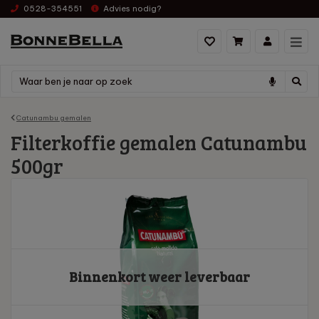
0528-354551
Advies nodig?
Catunambu gemalen
Filterkoffie gemalen Catunambu
500gr
Binnenkort weer leverbaar