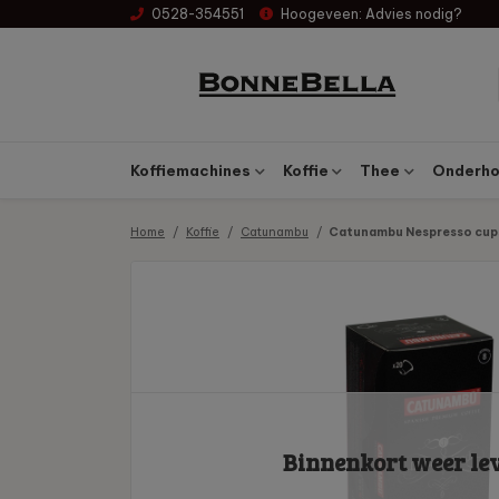
0528-354551
Hoogeveen:
Advies nodig?
Koffiemachines
Koffie
Thee
Onderhou
Home
Koffie
Catunambu
Catunambu Nespresso cups
Binnenkort weer le