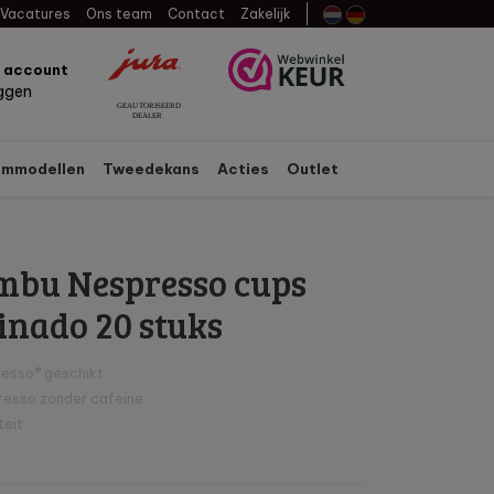
Vacatures
Ons team
Contact
Zakelijk
n account
oggen
mmodellen
Tweedekans
Acties
Outlet
mbu Nespresso cups
inado 20 stuks
esso® geschikt
resso zonder cafeïne
teit