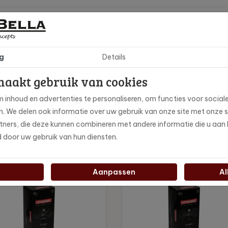
ocolade
g
Details
end
maakt gebruik van cookies
decafeïneerde Espresso
 inhoud en advertenties te personaliseren, om functies voor social
en. We delen ook informatie over uw gebruik van onze site met onze 
ml
ners, die deze kunnen combineren met andere informatie die u aan h
d door uw gebruik van hun diensten.
Aanpassen
Al
€0,22 per cup
€0,22 p