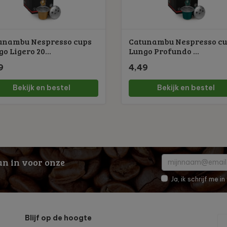
unambu Nespresso cups
Catunambu Nespresso c
o Ligero 20...
Lungo Profundo ...
9
4,49
Bekijk en bestel
Bekijk en bestel
dan in voor onze
Ja, ik schrijf me 
Blijf op de hoogte