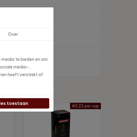
Over
e media te bieden en om
sociale media-,
en heeft verstrekt of
les toestaan
er cup
€0,22 per cup