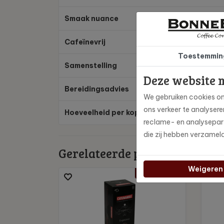
Smaak nuance
Ch
Cafeïnevrij
Ja
Toestemmin
Samenstelling
Bl
Deze website 
Bereidingsadvies
Ge
We gebruiken cookies om
ons verkeer te analyser
Hoeveelheid per kop
40
reclame- en analysepart
die zij hebben verzamel
Gerelateerde producten
Weigeren
€0,22 per cup