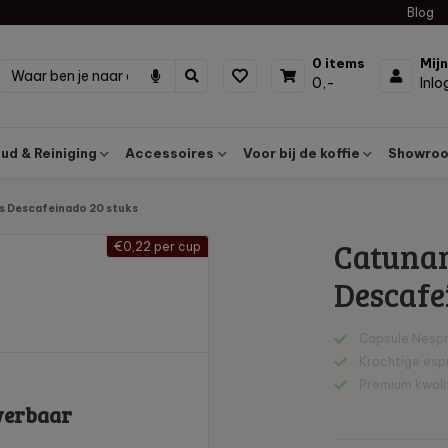
Blog
0 items
Mij
0,-
Inl
d & Reiniging
Accessoires
Voor bij de koffie
Showroo
 Descafeinado 20 stuks
Catuna
€0,22 per cup
Descafe
Capsule Nespr
Krachtige esp
Premium kwali
verbaar