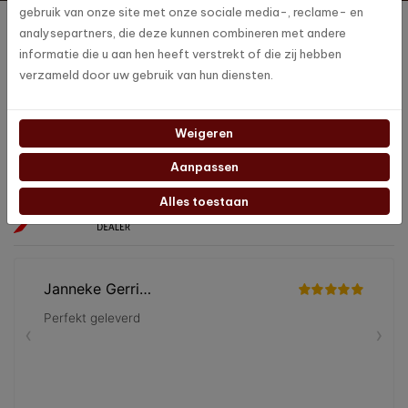
gebruik van onze site met onze sociale media-, reclame- en
Producten
analysepartners, die deze kunnen combineren met andere
informatie die u aan hen heeft verstrekt of die zij hebben
Klantenservice
verzameld door uw gebruik van hun diensten.
Blijf op de hoogte
Volg ons op social media en blijf op de hoogte van de laatste
Weigeren
nieuwtjes en updates!
Aanpassen
Alles toestaan