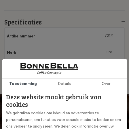
Specificaties
72171
Artikelnummer
Jura
Merk
1000 g
Capaciteit per bonenreservoir
Toestemming
Details
Over
Deze website maakt gebruik van
Wil je op de hoogte blijven? Schrijf je dan in voor onze
cookies
digitale nieuwsbrief!
We gebruiken cookies om inhoud en advertenties te
Inschrijven
personaliseren, om functies voor sociale media te bieden en om
Ja, ik schrijf me in voor de maandelijkse marketingpromoties
ons verkeer te analyseren. We delen ook informatie over uw