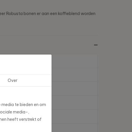
 meer Robusta bonen er aan een koffieblend worden
Over
e media te bieden en om
sociale media-,
en heeft verstrekt of