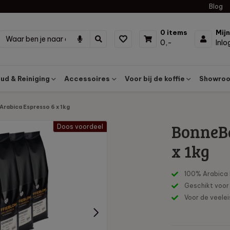
Blog
0 items
Mij
0,-
Inl
d & Reiniging
Accessoires
Voor bij de koffie
Showroo
Arabica Espresso 6 x 1kg
BonneBe
Doos voordeel
x 1kg
100% Arabica 
Geschikt voor 
Voor de veele