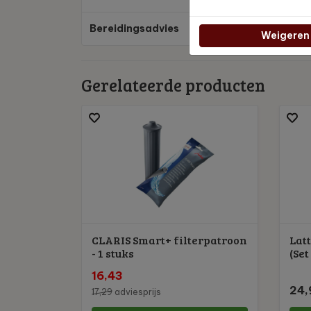
Bereidingsadvies
Es
Weigeren
Gerelateerde producten
CLARIS Smart+ filterpatroon
Lat
- 1 stuks
(Set
16,43
24,
17,29
adviesprijs