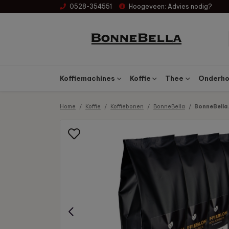
0528-354551
Hoogeveen:
Advies nodig?
Koffiemachines
Koffie
Thee
Onderhou
Home
Koffie
Koffiebonen
BonneBella
BonneBella 