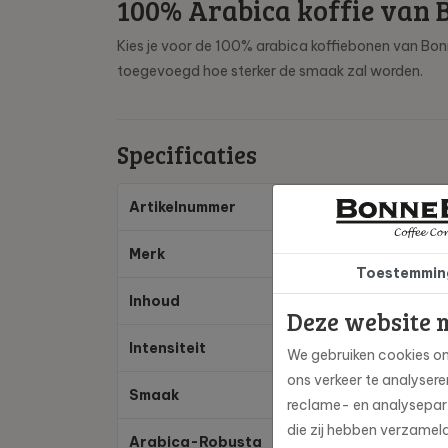
100% Arabica koffie van 
Kies je voor de 100% arabica koffiebonen van Bonn
toegevoegd hoe sterker de smaak zal worden.
Specificaties
Artikelnummer
Kb
Merk
Bo
Toestemmin
Inhoud
6 
Deze website 
Intensiteit
Kr
We gebruiken cookies om
ons verkeer te analyser
Smaak
Pit
reclame- en analysepart
die zij hebben verzamel
Arabica-Robusta
10