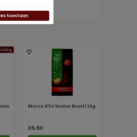
les toestaan
ieding
roon
Mocca d’Or Santos Brasil 1kg
Kalahari
35,50
28,45