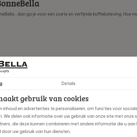
BonneBella
eBella , dan ga je voor een zoete en verfijnde koffiebeleving. Hoe
-1003-6
nneBella
g
Details
kg
maakt gebruik van cookies
achtig & uitgesproken
 inhoud en advertenties te personaliseren, om functies voor social
en. We delen ook informatie over uw gebruik van onze site met onze 
tig & kruidig, Krachtig
ners, die deze kunnen combineren met andere informatie die u aan h
d door uw gebruik van hun diensten.
0% Arabica