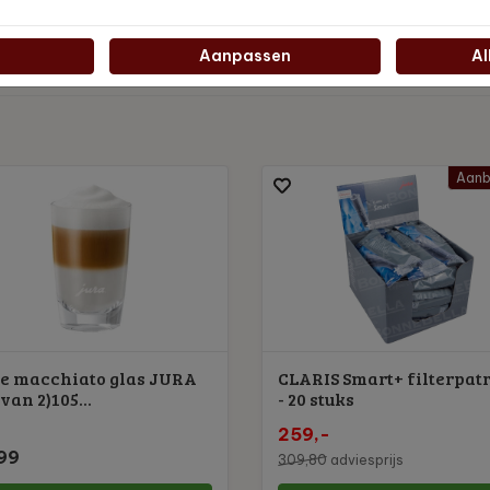
presso, Cappuccino, Lungo, Ristretto, Lungo zacht, Lungo krachtig
Aanpassen
Al
Aanb
te macchiato glas JURA
CLARIS Smart+ filterpat
 van 2)105...
- 20 stuks
259,-
99
309,80
adviesprijs