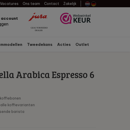
Vacatures
Ons team
Contact
Zakelijk
n account
oggen
mmodellen
Tweedekans
Acties
Outlet
lla Arabica Espresso 6
koffiebonen
alle koffievarianten
isende barista